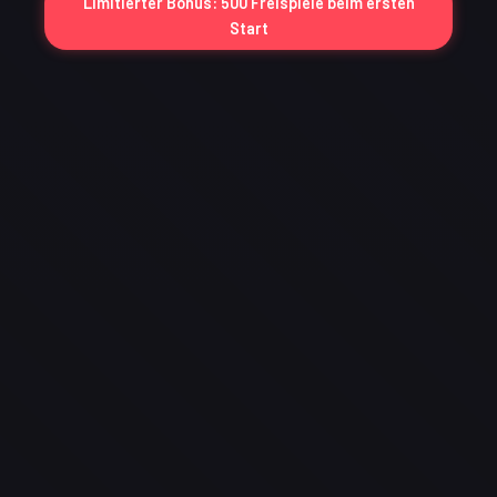
Limitierter Bonus: 500 Freispiele beim ersten
Start