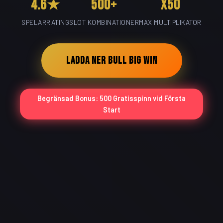
4.6★
500+
x50
SPELARRATING
SLOT KOMBINATIONER
MAX MULTIPLIKATOR
LADDA NER BULL BIG WIN
Begränsad Bonus: 500 Gratisspinn vid Första
Start