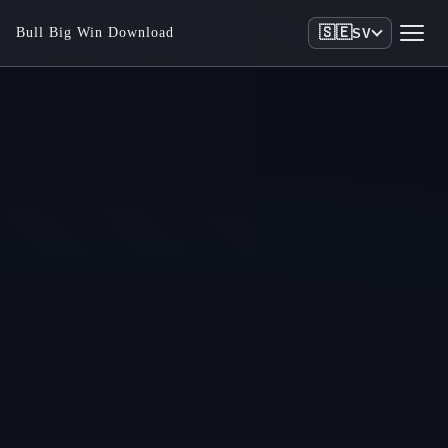
🇸🇪
Bull Big Win Download
SV