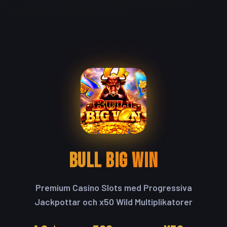
Bull Big Win
Premium Casino Slots med Progressiva
Jackpottar och x50 Wild Multiplikatorer